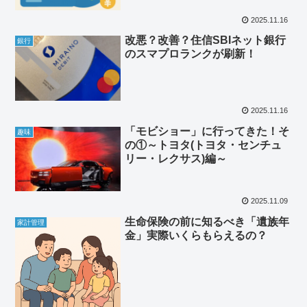
2025.11.16
改悪？改善？住信SBIネット銀行
銀行
のスマプロランクが刷新！
2025.11.16
「モビショー」に行ってきた！そ
趣味
の①～トヨタ(トヨタ・センチュ
リー・レクサス)編～
2025.11.09
生命保険の前に知るべき「遺族年
家計管理
金」実際いくらもらえるの？