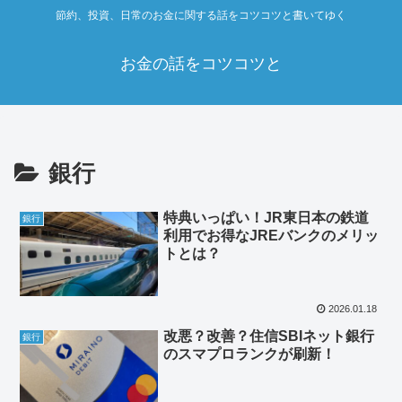
節約、投資、日常のお金に関する話をコツコツと書いてゆく
お金の話をコツコツと
銀行
特典いっぱい！JR東日本の鉄道
銀行
利用でお得なJREバンクのメリッ
トとは？
2026.01.18
改悪？改善？住信SBIネット銀行
銀行
のスマプロランクが刷新！