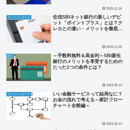
2025.11.16
住信SBIネット銀行の新しいデビ
クレジットカード
ット「ポイントプラス」とは？ク
レカとの違い・メリットを徹底解
説
2025.11.05
～手数料無料＆高金利～SBI新生
銀行
銀行のメリットを享受するための
たった1つの条件とは？
2023.05.14
いい金融サービスって結局なに？
クレジットカード
お金の流れで考える～家計フロー
チャート全般編～
2023.05.13