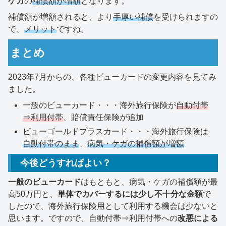
ケガ
の
補償額が増額
となります。
補償額が増額されると、より
手厚い補償
を受けられますの
で、
メリット
ですね。
まとめ
2023年7月からの、各種ビューカードの変更内容を見てみ
ました。
一般のビューカード・・・海外旅行保険が
自動付帯
⇒
利用付帯
、賠償責任保険が追加
ビューゴールドプラスカード・・・海外旅行保険は
自動付帯のまま
、
病気・ケガの補償額が増額
今後どうすればよい？
一般のビューカード
はもともと、病気・ケガの補償額が最
高50万円と、
単体でカバーするには少し不十分な金額
で
したので、海外旅行保険用として利用する機会は少ないと
思います。ですので、自動付帯⇒利用付帯への
改悪による