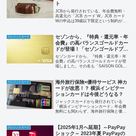
ト
JCBから発行されている、年会費無料・
高還元の「JCB カード W」JCB カード
Wの申込は39歳以下限定という制約があ
りますが、その分通常のJCBカードより
も圧倒的に高還元です！高還元カードと
して、実際の還元率はどれほど高いの
セゾンから、『特典・還元率・年
クレジットカード
か？デメリ...
会費』の高バランスゴールドカー
ドが登場！「セゾンゴールドプレ
ミアム」を徹底解説
セゾンカードから、『特典・還元率・年
会費』の高バランスゴールドカードが登
場しました。その名も「SAISON GOLD
Premium (セゾンゴールドプレミアム)」
セゾンゴールドプレミアムならでは、数
多くの特典とは？還元率は？年会費無料
海外旅行保険×優待サービス 神カ
クレジットカード
の条...
ードが改悪！？ 横浜インビテー
ションカードは今後どうなる？
ジャックスカードから発行されている
「横浜インビテーションカード」年会費
無料にも関わらず、海外旅行保険と優待
サービスが付帯されており、特典満載の
いわば"神カード"でした。しかし、2023
年になって、その2点について改悪のお知
【2025年1月へ延期】～PayPay
クレジットカード
らせが届きました。変更後はどうなるの
ショック～ 2023年夏 PayPayの
か？ほかのカードに乗り換えた方がよい