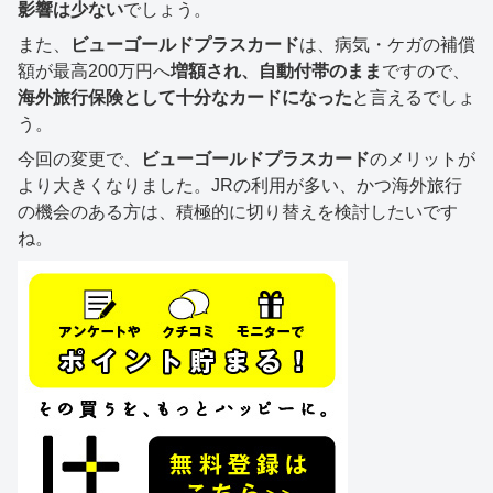
影響は少ない
でしょう。
また、
ビューゴールドプラスカード
は、病気・ケガの補償
額が最高200万円へ
増額され、自動付帯のまま
ですので、
海外旅行保険として十分なカードになった
と言えるでしょ
う。
今回の変更で、
ビューゴールドプラスカード
のメリットが
より大きくなりました。JRの利用が多い、かつ海外旅行
の機会のある方は、積極的に切り替えを検討したいです
ね。