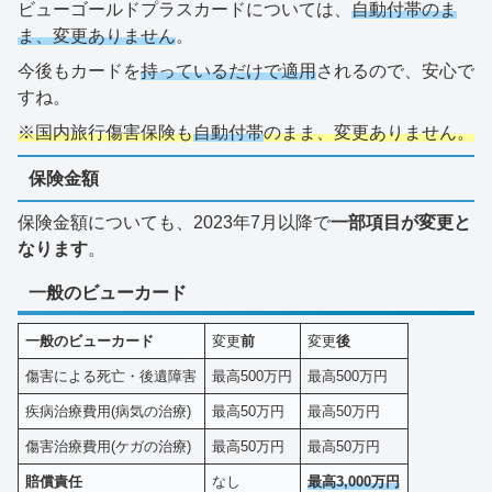
ビューゴールドプラスカードについては、
自動付帯のま
ま、変更ありません
。
今後もカードを
持っているだけで適用
されるので、安心で
すね。
※国内旅行傷害保険も
自動付帯
のまま、変更ありません。
保険金額
保険金額についても、2023年7月以降で
一部項目が変更と
なります
。
一般のビューカード
一般のビューカード
変更
前
変更
後
傷害による死亡・後遺障害
最高500万円
最高500万円
疾病治療費用(病気の治療)
最高50万円
最高50万円
傷害治療費用(ケガの治療)
最高50万円
最高50万円
賠償責任
なし
最高3,000万円