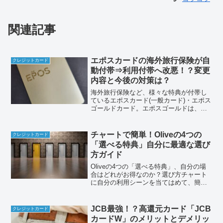
関連記事
エポスカードの海外旅行保険が自
クレジットカード
動付帯⇒利用付帯へ改悪！？変更
内容と今後の対策は？
海外旅行保険など、様々な特典が付帯し
ているエポスカード(一般カード)・エポス
ゴールドカード。エポスゴールドは、利
用額によっては永年年会費無料となり、
付帯する海外旅行保険も非常に手厚い内
容でした。しかし、2023年10月以降、海
チャートで簡単！Oliveの4つの
クレジットカード
外旅行保険の条...
「選べる特典」自分に最適な選び
方ガイド
Oliveの4つの「選べる特典」、自分の場
合はどれがお得なのか？選び方チャート
に自分の利用シーンを当てはめて、簡単
な選び方を見てみました。
JCB最強！？高還元カード「JCB
クレジットカード
カードW」のメリットとデメリッ