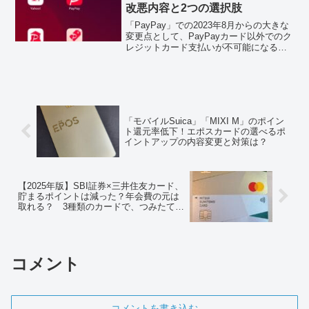
改悪内容と2つの選択肢
のか？見ていきます。
「PayPay」での2023年8月からの大きな
変更点として、PayPayカード以外でのク
レジットカード支払いが不可能になるこ
とが分かりました。変更後の対応として
は、今まで利用していたクレジットカー
ドの還元率と、PayPayの還元率を比較し
て方針を決める必要がありそうです。
「モバイルSuica」「MIXI M」のポイン
ト還元率低下！エポスカードの選べるポ
イントアップの内容変更と対策は？
【2025年版】SBI証券×三井住友カード、
貯まるポイントは減った？年会費の元は
取れる？ 3種類のカードで、つみたて投
信ポイントの付与率を比べてみた。
コメント
コメントを書き込む